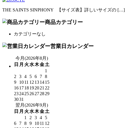
THE SAINTS SINPHONY 【サイズ表】詳しいサイズの […]
商品カテゴリー
カテゴリーなし
営業日カレンダー
今月(2026年8月)
日
月
火
水
木
金
土
1
2
3
4
5
6
7
8
9
10
11
12
13
14
15
16
17
18
19
20
21
22
23
24
25
26
27
28
29
30
31
翌月(2026年9月)
日
月
火
水
木
金
土
1
2
3
4
5
6
7
8
9
10
11
12