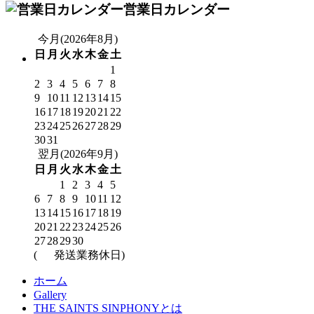
営業日カレンダー
今月(2026年8月)
日
月
火
水
木
金
土
1
2
3
4
5
6
7
8
9
10
11
12
13
14
15
16
17
18
19
20
21
22
23
24
25
26
27
28
29
30
31
翌月(2026年9月)
日
月
火
水
木
金
土
1
2
3
4
5
6
7
8
9
10
11
12
13
14
15
16
17
18
19
20
21
22
23
24
25
26
27
28
29
30
(
発送業務休日)
ホーム
Gallery
THE SAINTS SINPHONYとは