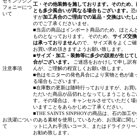
セインツシン
工・その他装飾を施しております。そのため、
フォニーにつ
とも多少風合いが異なる場合もございます。
恐
いて
すが
加工具合のご理由での返品・交換はいたし
のでご了承くださいませ。
■当店の商品はインポート商品のため、ほとんど
ものとなっております。 そのため、
サイズ交換
は承っておりません
ので、 サイズ表をよくご
お買い求め頂きますようお願い致します。
■
サイズ・加工・装飾等に多少の誤差が生じて
合がございます。
ご迷惑をおかけして申し訳有
注意事項
んが、ご理解の程宜しくお願い致します。
■色はモニターの発色具合により実物と色が違
る場合もございます。
■在庫数の更新は随時行っておりますが、お買
ただいた商品が品切れとなってしまうこともご
す。その場合は、キャンセルさせていただく場
いますことをあらかじめご了承ください。
■THE SAINTS SINPHOYの商品は、石の加工
お洗濯につい
のある素材を使用しているため、お洗濯に関し
て
ットに入れ手洗いコース、またはドライクリー
お勧め致します。