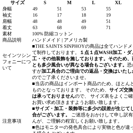
サイズ
S
M
L
XL
身幅
49
51
53
55
袖丈
16
17
18
19
肩幅
48
48
49
51
着丈
63
68
69
71
素材
100% 防縮コットン
商品説明
ハンドメイド | アメリカ製
■THE SAINTS SINPHOYの商品は全てハンド
て制作しております。
１点１点WASH加工・ダ
セインツシン
工・その他装飾を施しております。そのため、
フォニーにつ
とも多少風合いが異なる場合もございます。
恐
いて
すが
加工具合のご理由での返品・交換はいたし
のでご了承くださいませ。
■当店の商品はインポート商品のため、ほとんど
ものとなっております。 そのため、
サイズ交換
は承っておりません
ので、 サイズ表をよくご
お買い求め頂きますようお願い致します。
■
サイズ・加工・装飾等に多少の誤差が生じて
合がございます。
ご迷惑をおかけして申し訳有
注意事項
んが、ご理解の程宜しくお願い致します。
■色はモニターの発色具合により実物と色が違