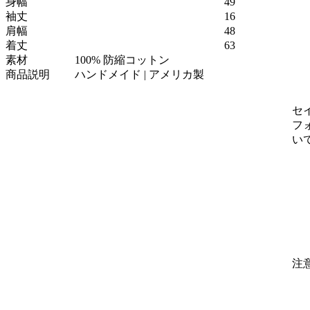
身幅
49
袖丈
16
肩幅
48
着丈
63
素材
100% 防縮コットン
商品説明
ハンドメイド | アメリカ製
セ
フ
い
注