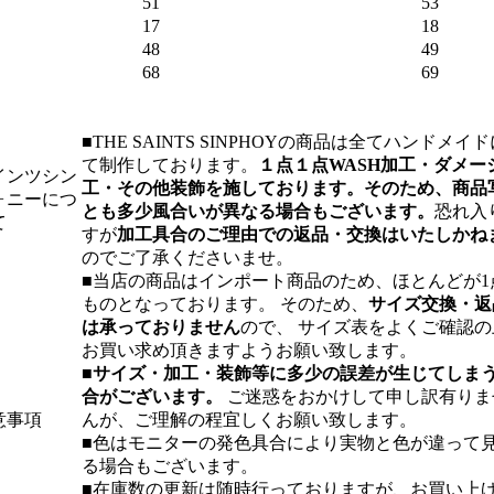
51
53
17
18
48
49
68
69
■THE SAINTS SINPHOYの商品は全てハンドメイド
て制作しております。
１点１点WASH加工・ダメー
インツシン
工・その他装飾を施しております。そのため、商品
ォニーにつ
とも多少風合いが異なる場合もございます。
恐れ入
て
すが
加工具合のご理由での返品・交換はいたしかね
のでご了承くださいませ。
■当店の商品はインポート商品のため、ほとんどが1
ものとなっております。 そのため、
サイズ交換・返
は承っておりません
ので、 サイズ表をよくご確認の
お買い求め頂きますようお願い致します。
■
サイズ・加工・装飾等に多少の誤差が生じてしま
合がございます。
ご迷惑をおかけして申し訳有りま
意事項
んが、ご理解の程宜しくお願い致します。
■色はモニターの発色具合により実物と色が違って
る場合もございます。
■在庫数の更新は随時行っておりますが、お買い上