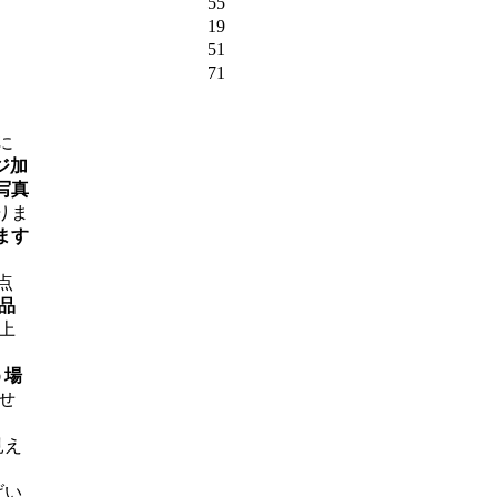
55
19
51
71
に
ジ加
写真
りま
ます
点
品
上
う場
せ
見え
げい