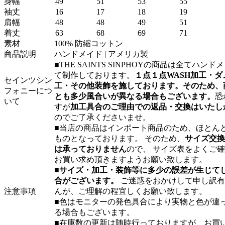
身幅
49
51
53
55
袖丈
16
17
18
19
肩幅
48
48
49
51
着丈
63
68
69
71
素材
100% 防縮コットン
商品説明
ハンドメイド | アメリカ製
■THE SAINTS SINPHOYの商品は全てハンド
て制作しております。
１点１点WASH加工・ダ
セインツシン
工・その他装飾を施しております。そのため、
フォニーにつ
とも多少風合いが異なる場合もございます。
恐
いて
すが
加工具合のご理由での返品・交換はいたし
のでご了承くださいませ。
■当店の商品はインポート商品のため、ほとんど
ものとなっております。 そのため、
サイズ交換
は承っておりません
ので、 サイズ表をよくご
お買い求め頂きますようお願い致します。
■
サイズ・加工・装飾等に多少の誤差が生じて
合がございます。
ご迷惑をおかけして申し訳有
注意事項
んが、ご理解の程宜しくお願い致します。
■色はモニターの発色具合により実物と色が違
る場合もございます。
■在庫数の更新は随時行っておりますが、お買