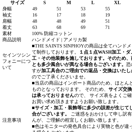
サイズ
S
M
L
XL
身幅
49
51
53
55
袖丈
16
17
18
19
肩幅
48
48
49
51
着丈
63
68
69
71
素材
100% 防縮コットン
商品説明
ハンドメイド | アメリカ製
■THE SAINTS SINPHOYの商品は全てハンド
て制作しております。
１点１点WASH加工・ダ
セインツシン
工・その他装飾を施しております。そのため、
フォニーにつ
とも多少風合いが異なる場合もございます。
恐
いて
すが
加工具合のご理由での返品・交換はいたし
のでご了承くださいませ。
■当店の商品はインポート商品のため、ほとんど
ものとなっております。 そのため、
サイズ交換
は承っておりません
ので、 サイズ表をよくご
お買い求め頂きますようお願い致します。
■
サイズ・加工・装飾等に多少の誤差が生じて
合がございます。
ご迷惑をおかけして申し訳有
注意事項
んが、ご理解の程宜しくお願い致します。
■色はモニターの発色具合により実物と色が違