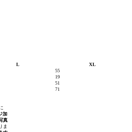
L
XL
55
19
51
71
に
ジ加
写真
りま