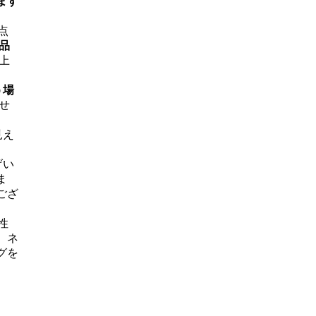
ます
点
品
上
う場
せ
見え
げい
ま
ござ
性
、ネ
グを