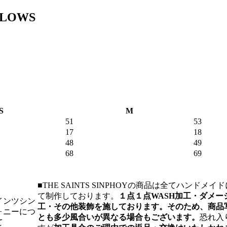
LOWS
S
M
51
53
17
18
48
49
68
69
■THE SAINTS SINPHOYの商品は全てハンドメイド
て制作しております。
１点１点WASH加工・ダメー
インツシン
工・その他装飾を施しております。そのため、商品
ォニーにつ
とも多少風合いが異なる場合もございます。
恐れ入
て