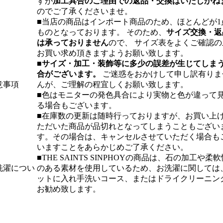
すが
加工具合のご理由での返品・交換はいたしかね
のでご了承くださいませ。
■当店の商品はインポート商品のため、ほとんどが1
ものとなっております。 そのため、
サイズ交換・返
は承っておりません
ので、 サイズ表をよくご確認の
お買い求め頂きますようお願い致します。
■
サイズ・加工・装飾等に多少の誤差が生じてしま
合がございます。
ご迷惑をおかけして申し訳有りま
意事項
んが、ご理解の程宜しくお願い致します。
■色はモニターの発色具合により実物と色が違って
る場合もございます。
■在庫数の更新は随時行っておりますが、お買い上
ただいた商品が品切れとなってしまうこともござい
す。その場合は、キャンセルさせていただく場合も
いますことをあらかじめご了承ください。
■THE SAINTS SINPHOYの商品は、石の加工や柔軟
洗濯につい
のある素材を使用しているため、お洗濯に関しては
ットに入れ手洗いコース、またはドライクリーニン
お勧め致します。