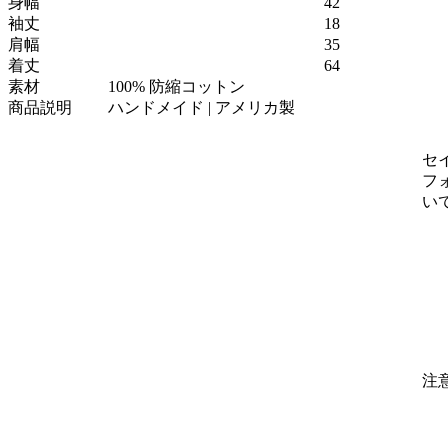
身幅
42
袖丈
18
肩幅
35
着丈
64
素材
100% 防縮コットン
商品説明
ハンドメイド | アメリカ製
セ
フ
い
注