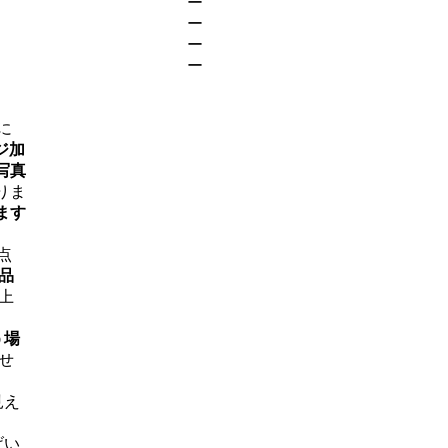
ー
ー
ー
ー
に
ジ加
写真
りま
ます
点
品
上
う場
せ
見え
げい