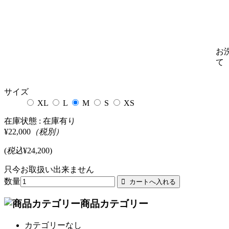
お
て
サイズ
XL
L
M
S
XS
在庫状態 :
在庫有り
¥22,000
（税別）
(
税込
¥24,200
)
只今お取扱い出来ません
数量
商品カテゴリー
カテゴリーなし