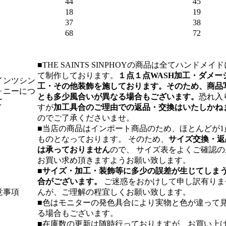
44
45
18
19
37
38
68
72
■THE SAINTS SINPHOYの商品は全てハンドメイド
て制作しております。
１点１点WASH加工・ダメー
インツシン
工・その他装飾を施しております。そのため、商品
ォニーにつ
とも多少風合いが異なる場合もございます。
恐れ入
て
すが
加工具合のご理由での返品・交換はいたしかね
のでご了承くださいませ。
■当店の商品はインポート商品のため、ほとんどが1
ものとなっております。 そのため、
サイズ交換・返
は承っておりません
ので、 サイズ表をよくご確認の
お買い求め頂きますようお願い致します。
■
サイズ・加工・装飾等に多少の誤差が生じてしま
合がございます。
ご迷惑をおかけして申し訳有りま
意事項
んが、ご理解の程宜しくお願い致します。
■色はモニターの発色具合により実物と色が違って
る場合もございます。
■在庫数の更新は随時行っておりますが、お買い上