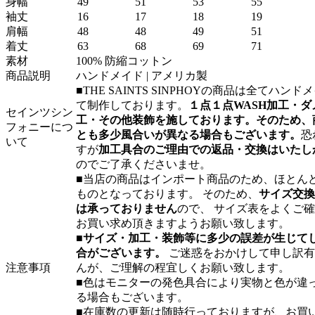
身幅
49
51
53
55
袖丈
16
17
18
19
肩幅
48
48
49
51
着丈
63
68
69
71
素材
100% 防縮コットン
商品説明
ハンドメイド | アメリカ製
■THE SAINTS SINPHOYの商品は全てハンド
て制作しております。
１点１点WASH加工・ダ
セインツシン
工・その他装飾を施しております。そのため、
フォニーにつ
とも多少風合いが異なる場合もございます。
恐
いて
すが
加工具合のご理由での返品・交換はいたし
のでご了承くださいませ。
■当店の商品はインポート商品のため、ほとんど
ものとなっております。 そのため、
サイズ交換
は承っておりません
ので、 サイズ表をよくご
お買い求め頂きますようお願い致します。
■
サイズ・加工・装飾等に多少の誤差が生じて
合がございます。
ご迷惑をおかけして申し訳有
注意事項
んが、ご理解の程宜しくお願い致します。
■色はモニターの発色具合により実物と色が違
る場合もございます。
■在庫数の更新は随時行っておりますが、お買