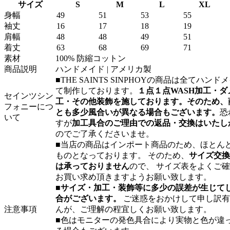
サイズ
S
M
L
XL
身幅
49
51
53
55
袖丈
16
17
18
19
肩幅
48
48
49
51
着丈
63
68
69
71
素材
100% 防縮コットン
商品説明
ハンドメイド | アメリカ製
■THE SAINTS SINPHOYの商品は全てハンド
て制作しております。
１点１点WASH加工・ダ
セインツシン
工・その他装飾を施しております。そのため、
フォニーにつ
とも多少風合いが異なる場合もございます。
恐
いて
すが
加工具合のご理由での返品・交換はいたし
のでご了承くださいませ。
■当店の商品はインポート商品のため、ほとんど
ものとなっております。 そのため、
サイズ交換
は承っておりません
ので、 サイズ表をよくご
お買い求め頂きますようお願い致します。
■
サイズ・加工・装飾等に多少の誤差が生じて
合がございます。
ご迷惑をおかけして申し訳有
注意事項
んが、ご理解の程宜しくお願い致します。
■色はモニターの発色具合により実物と色が違