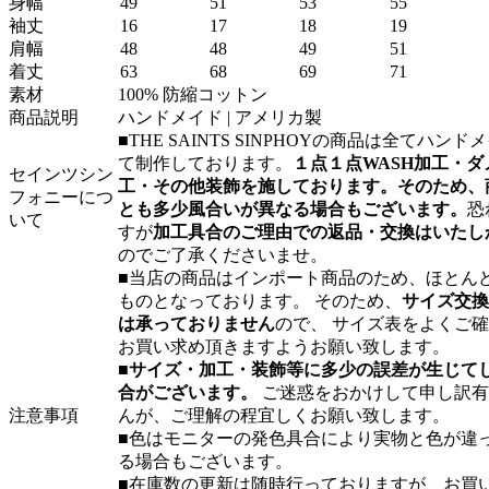
身幅
49
51
53
55
袖丈
16
17
18
19
肩幅
48
48
49
51
着丈
63
68
69
71
素材
100% 防縮コットン
商品説明
ハンドメイド | アメリカ製
■THE SAINTS SINPHOYの商品は全てハンド
て制作しております。
１点１点WASH加工・ダ
セインツシン
工・その他装飾を施しております。そのため、
フォニーにつ
とも多少風合いが異なる場合もございます。
恐
いて
すが
加工具合のご理由での返品・交換はいたし
のでご了承くださいませ。
■当店の商品はインポート商品のため、ほとんど
ものとなっております。 そのため、
サイズ交換
は承っておりません
ので、 サイズ表をよくご
お買い求め頂きますようお願い致します。
■
サイズ・加工・装飾等に多少の誤差が生じて
合がございます。
ご迷惑をおかけして申し訳有
注意事項
んが、ご理解の程宜しくお願い致します。
■色はモニターの発色具合により実物と色が違
る場合もございます。
■在庫数の更新は随時行っておりますが、お買