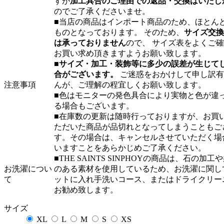
すが
加工具合のご理由での返品・交換はいたし
のでご了承くださいませ。
■当店の商品はインポート商品のため、ほとんど
ものとなっております。 そのため、
サイズ交換
は承っておりません
ので、 サイズ表をよくご
お買い求め頂きますようお願い致します。
■
サイズ・加工・装飾等に多少の誤差が生じて
合がございます。
ご迷惑をおかけして申し訳有
注意事項
んが、ご理解の程宜しくお願い致します。
■色はモニターの発色具合により実物と色が違
る場合もございます。
■在庫数の更新は随時行っておりますが、お買
ただいた商品が品切れとなってしまうこともご
す。その場合は、キャンセルさせていただく場
いますことをあらかじめご了承ください。
■THE SAINTS SINPHOYの商品は、石の加工
お洗濯につい
のある素材を使用しているため、お洗濯に関し
て
ットに入れ手洗いコース、またはドライクリー
お勧め致します。
サイズ
XL
L
M
S
XS