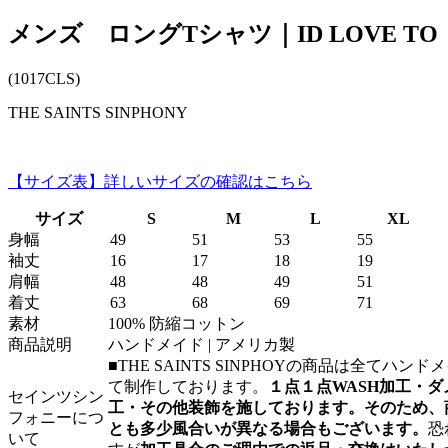
メンズ ロングTシャツ｜ID LOVE TO
(1017CLS)
THE SAINTS SINPHONY
【サイズ表】詳しいサイズの確認はこちら
サイズ
S
M
L
XL
身幅
49
51
53
55
袖丈
16
17
18
19
肩幅
48
48
49
51
着丈
63
68
69
71
素材
100% 防縮コットン
商品説明
ハンドメイド | アメリカ製
■THE SAINTS SINPHOYの商品は全てハンド
て制作しております。
１点１点WASH加工・ダ
セインツシン
工・その他装飾を施しております。そのため、
フォニーにつ
とも多少風合いが異なる場合もございます。
恐
いて